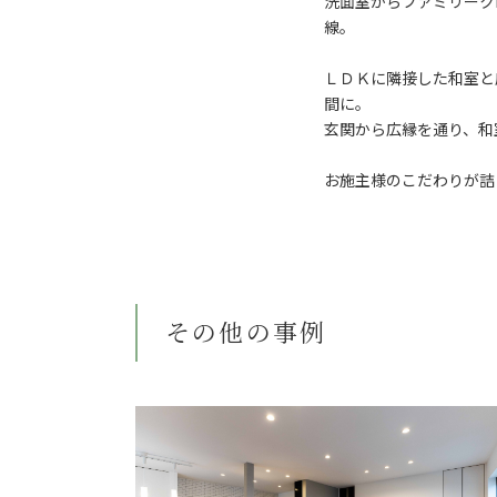
洗面室からファミリーク
線。
ＬＤＫに隣接した和室と
間に。
玄関から広縁を通り、和
お施主様のこだわりが詰
その他の事例