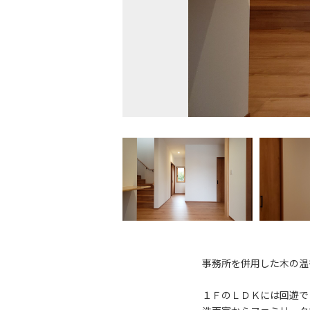
事務所を併用した木の温
１ＦのＬＤＫには回遊で