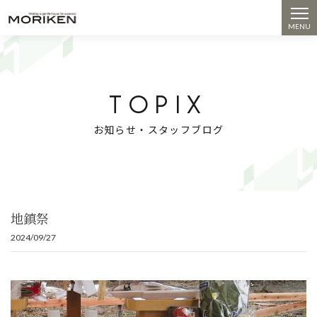
コンセプト
見学会・イベント
TOPIX
お知らせ・スタッフブログ
施工事例
土地情報
会社概要
地鎮祭
提案住宅Calmdays
2024/09/27
モデルハウス
tel. 0258-52-3517