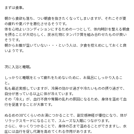
まずは食事。
朝から食欲も落ち、つい朝食を抜きたくなってしまいますが、それこそが夏
の疲れや夏バテを悪化させるそうです。
体を心地よいコンディションにするための一つとして、体内時計を整える朝食
を摂ることが大切らしく、炭水化物とタンパク質を組み合わせたものが良い
そうです。
朝からお腹が空いていない・・・という人は、夕食を控えめにしておくと良
いようです。
次に入浴と睡眠。
しっかりと睡眠をとって疲れをためないために、お風呂にしっかり入るこ
と。
私も最近実感していますが、冷房の効かせ過ぎや冷たいものの摂り過ぎで、
自分が思っている以上に体が冷えています。
その「冷え」が、血行不良や胃腸の乱れの原因になるため、身体を温めて血
行を促進することが大事です。
ぬるめの38℃くらいのお湯につかることで、副交感神経が優位になり、体が
リラックスモードになることで、スムーズな入眠につながります。
さらに、ゆっくりつかることで、身体の芯まで温めることができます
し、水
圧には血行を促し代謝を高めてくれる作用があります。