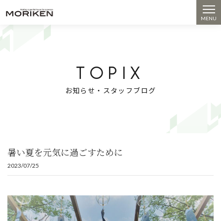
コンセプト
見学会・イベント
TOPIX
お知らせ・スタッフブログ
施工事例
土地情報
会社概要
暑い夏を元気に過ごすために
提案住宅Calmdays
2023/07/25
モデルハウス
tel. 0258-52-3517